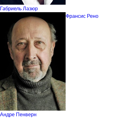
Габриель Лазюр
Франсис Рено
Андре Пенверн