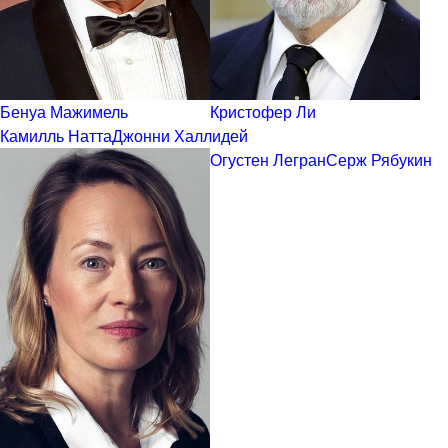
Бенуа Мажимель
Кристофер Ли
Камилль Натта
Джонни Халлидей
Огустен Легран
Серж Рябукин