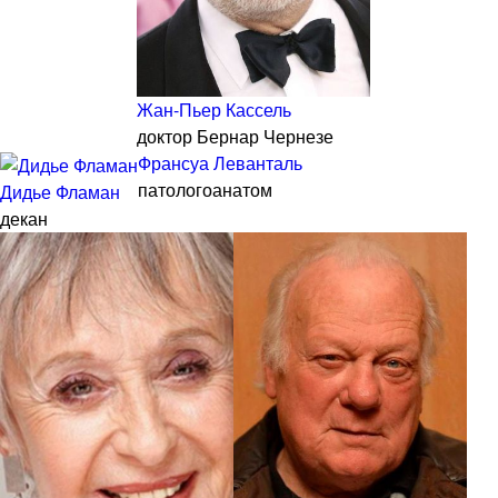
Жан-Пьер Кассель
доктор Бернар Чернезе
Франсуа Леванталь
патологоанатом
Дидье Фламан
декан