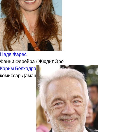
Надя Фарес
Фанни Ферейра / Жюдит Эро
Карим Белхадра
комиссар Даман