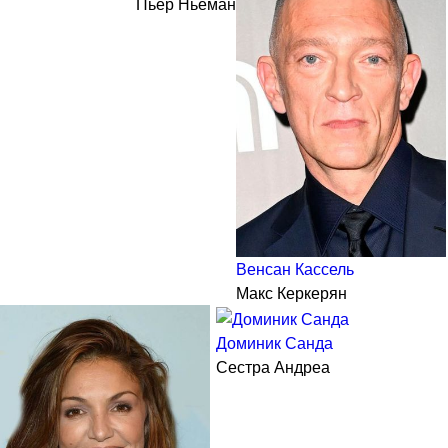
Пьер Ньеман
Венсан Кассель
Макс Керкерян
Доминик Санда
Сестра Андреа