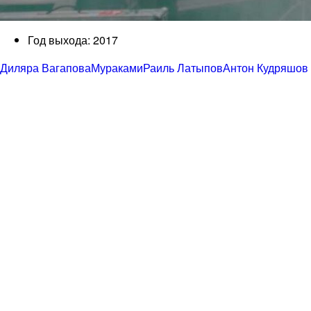
Год выхода: 2017
Диляра Вагапова
Мураками
Раиль Латыпов
Антон Кудряшов