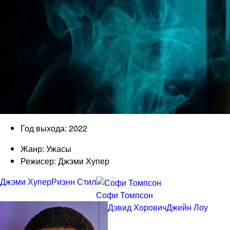
Год выхода: 2022
Жанр: Ужасы
Режисер: Джэми Хупер
Джэми Хупер
Риэнн Стил
Софи Томпсон
Дэвид Хорович
Джейн Лоу