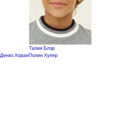
Талия Блэр
Дениз Хоран
Полин Хупер