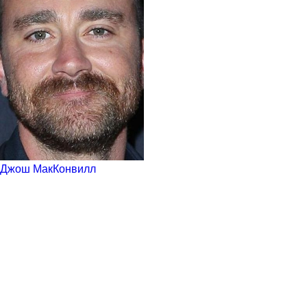
Джош МакКонвилл