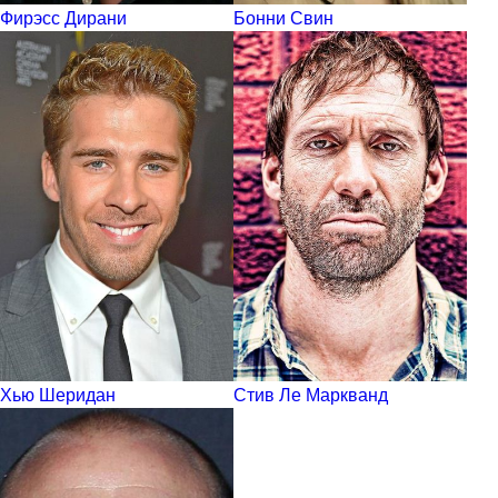
Фирэсс Дирани
Бонни Свин
Хью Шеридан
Стив Ле Маркванд