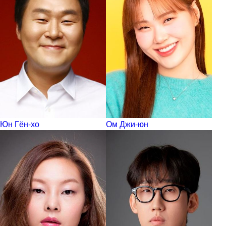
Юн Гён-хо
Ом Джи-юн