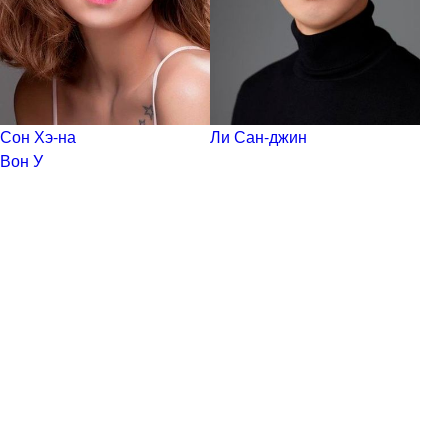
Сон Хэ-на
Ли Сан-джин
Вон У