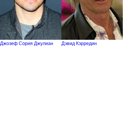
Джозеф Сория Джулиан
Дэвид Кэрредин