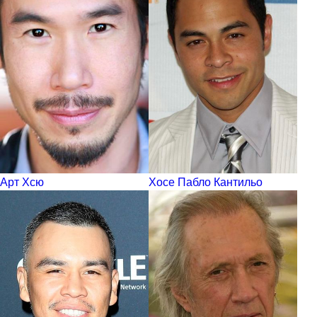
Арт Хсю
Хосе Пабло Кантильо