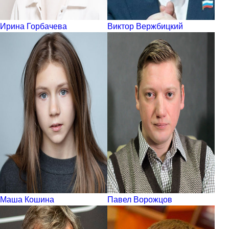
Ирина Горбачева
Виктор Вержбицкий
Маша Кошина
Павел Ворожцов