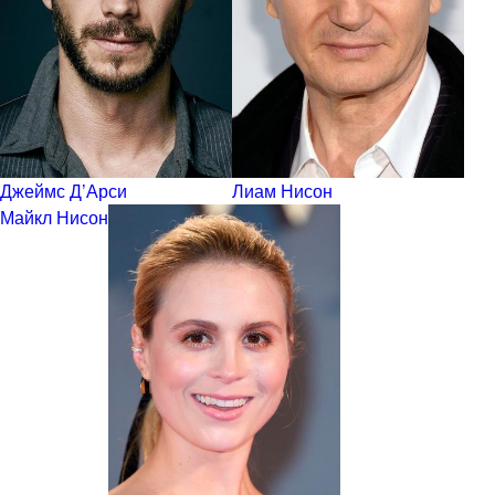
Джеймс Д’Арси
Лиам Нисон
Майкл Нисон