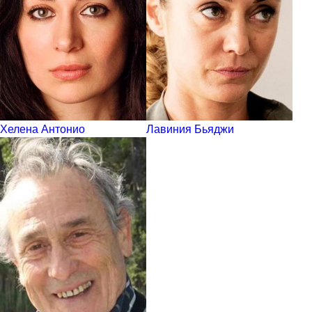
Хелена Антонио
Лавиния Бьяджи