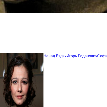
Ненад Ездич
Игорь Раданович
Софи