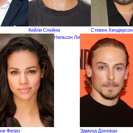
Кейли Спейни
Стивен Хендерсон
Нельсон Ли
ни Фелиз
Эдмунд Донован