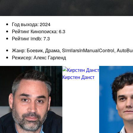
Год выхода: 2024
Рейтинг Кинопоиска: 6.3
Рейтинг imdb: 7.3
Жанр: Боевик, Драма, SimilarsInManualControl, AutoB
Режисер: Алекс Гарленд
Кирстен Данст