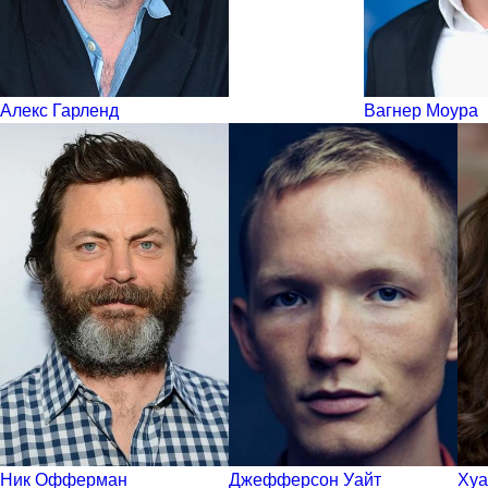
Алекс Гарленд
Вагнер Моура
Ник Офферман
Джефферсон Уайт
Хуа