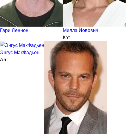
Гари Леннон
Милла Йовович
Кэт
Энгус МакФадьен
Ал