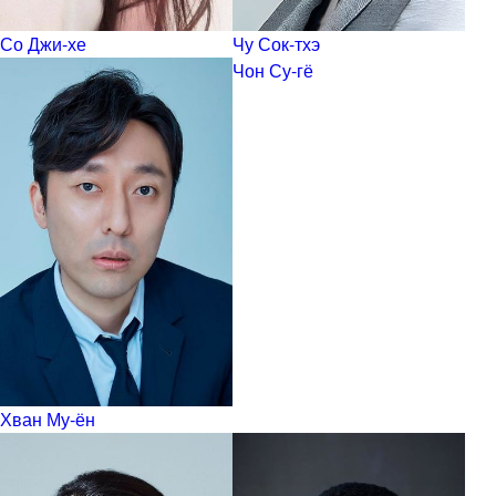
Со Джи-хе
Чу Сок-тхэ
Чон Су-гё
Хван Му-ён