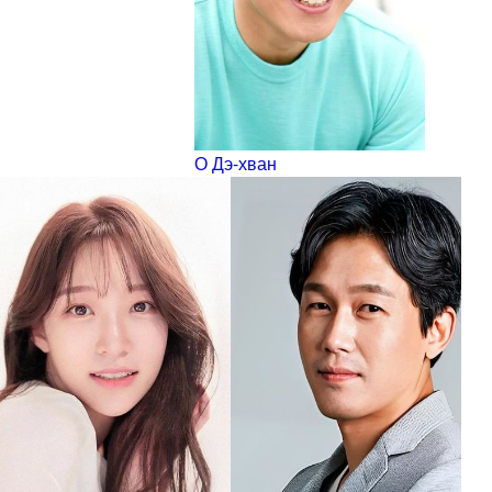
О Дэ-хван