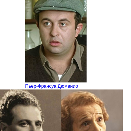
Пьер-Франсуа Дюменио