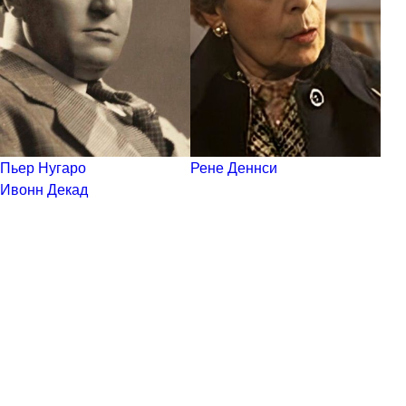
Пьер Нугаро
Рене Деннси
Ивонн Декад