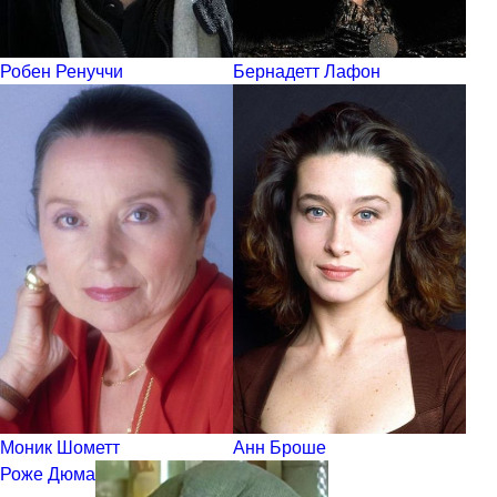
Робен Ренуччи
Бернадетт Лафон
Моник Шометт
Анн Броше
Роже Дюма