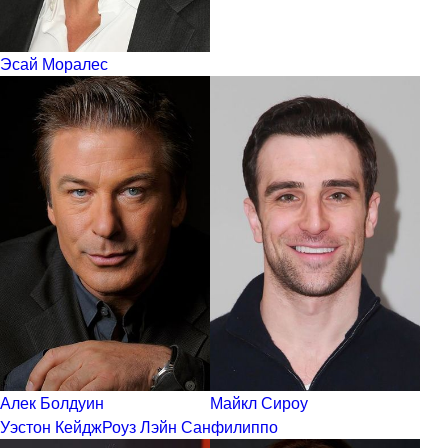
Эсай Моралес
Алек Болдуин
Майкл Сироу
Уэстон Кейдж
Роуз Лэйн Санфилиппо