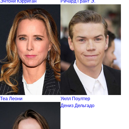
Энтони Кэрриган
Ричард Грант Э.
Теа Леони
Уилл Поултер
Дениз Дельгадо