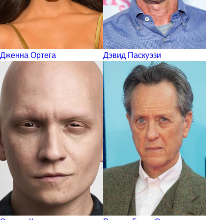
Дженна Ортега
Дэвид Паскуэзи