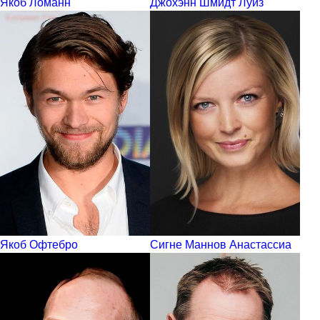
Якоб Ломанн
Джохэнн Шмидт Луиз
Якоб Офтебро
Сигне Маннов Анастассиа