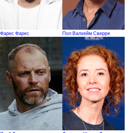
Фарес Фарес
Пол Валхейм Сверре