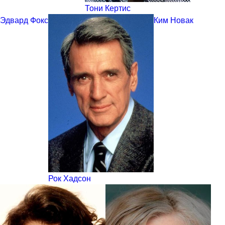
Тони Кертис
Эдвард Фокс
Ким Новак
Рок Хадсон