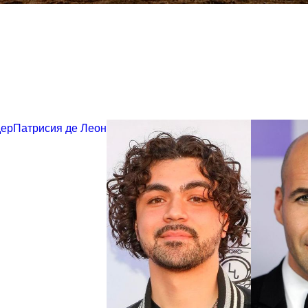
ер
Патрисия де Леон