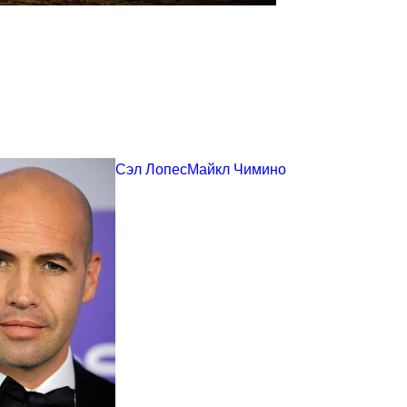
Сэл Лопес
Майкл Чимино