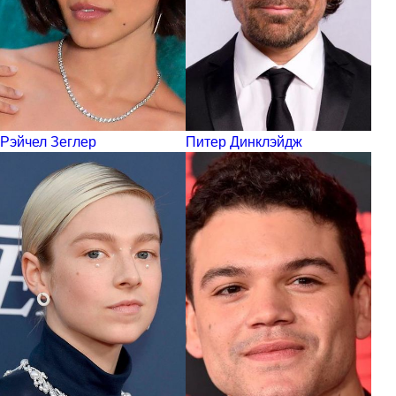
Рэйчел Зеглер
Питер Динклэйдж