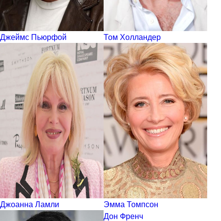
Джеймс Пьюрфой
Том Холландер
Джоанна Ламли
Эмма Томпсон
Дон Френч