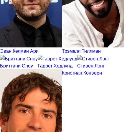
Эван Келман Ари
Трэмелл Тиллман
Бриттани Сноу
Гаррет Хедлунд
Стивен Лэнг
Кристиан Конвери