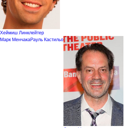
Хеймиш Линклейтер
Марк Менчака
Рауль Кастильо