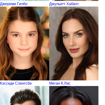
Джереми Гилбо
Джульетт Хабихт
Кэссиди Слингсби
Меган К.Лис