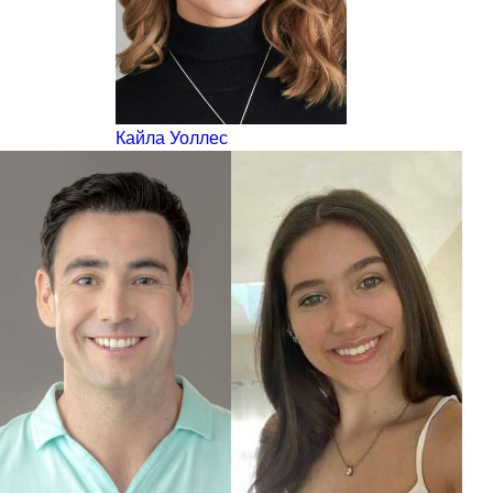
Кайла Уоллес