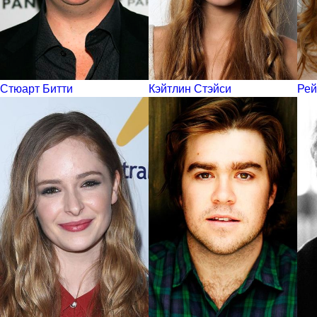
Стюарт Битти
Кэйтлин Стэйси
Рей