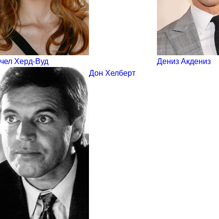
чел Херд-Вуд
Дениз Акдениз
Дон Хелберт