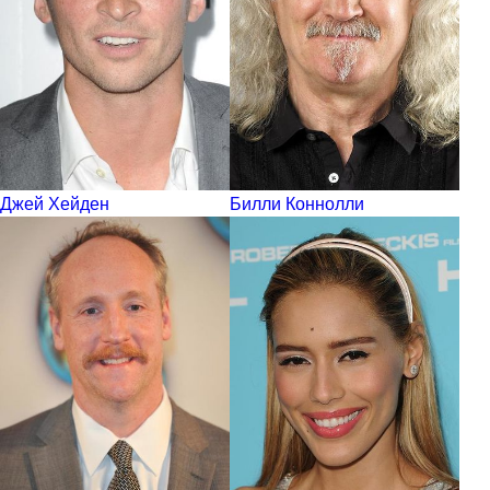
Джей Хейден
Билли Коннолли