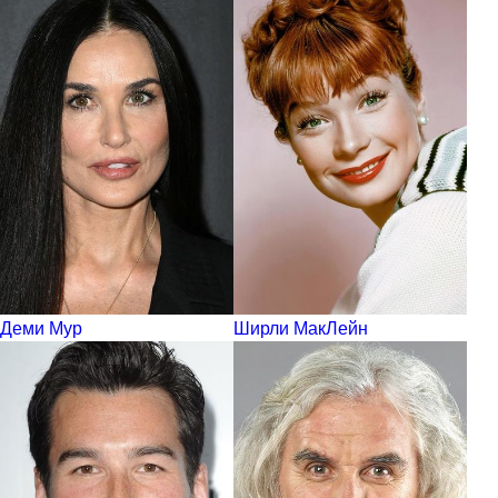
Деми Мур
Ширли МакЛейн