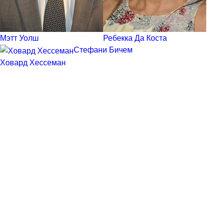
Мэтт Уолш
Ребекка Да Коста
Стефани Бичем
Ховард Хессеман