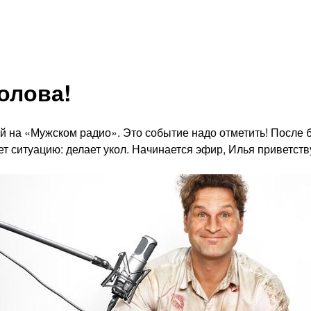
олова!
й на «Мужском радио». Это событие надо отметить! После б
ет ситуацию: делает укол. Начинается эфир, Илья приветст