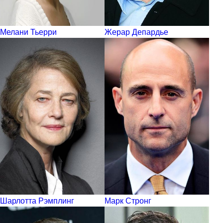
Мелани Тьерри
Жерар Депардье
Шарлотта Рэмплинг
Марк Стронг