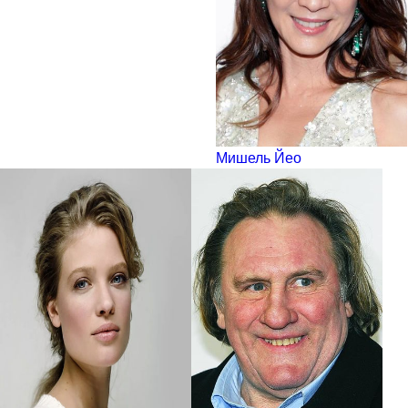
Мишель Йео