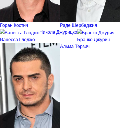
Горан Костич
Раде Шербеджия
Никола Джурицко
Ванесса Глоджо
Бранко Джурич
Альма Терзич