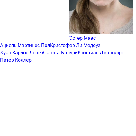
Эстер Маас
Ациель Мартинес Пол
Кристофер Ли Медоуз
Хуан Карлос Лопез
Сарита Брэдли
Кристиан Джангуирт
Питер Коллер