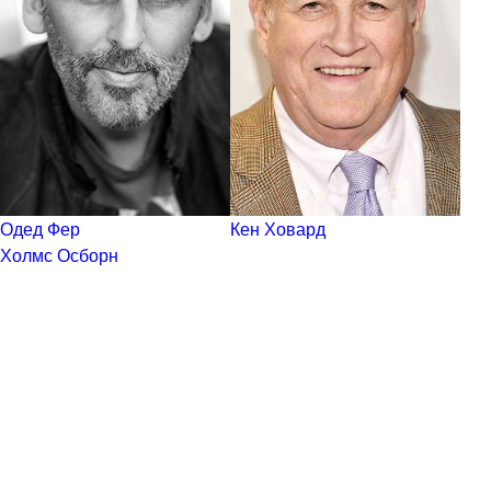
Одед Фер
Кен Ховард
Холмс Осборн