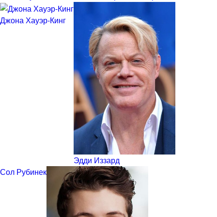
Джона Хауэр-Кинг
Эдди Иззард
Сол Рубинек