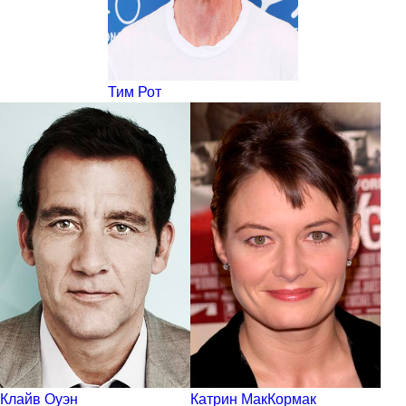
Тим Рот
Клайв Оуэн
Катрин МакКормак