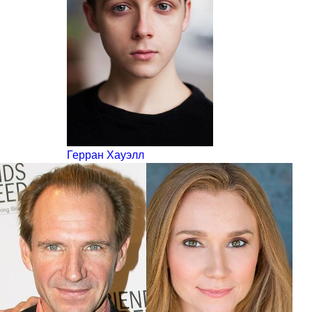
Герран Хауэлл