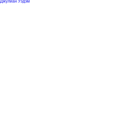
Джулиан Уэдэм