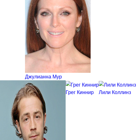
Джулианна Мур
Грег Киннир
Лили Коллинз