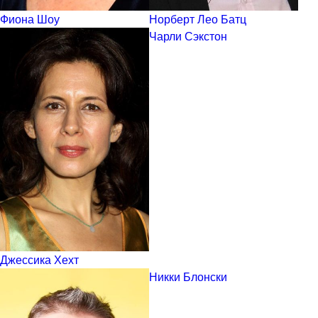
Фиона Шоу
Норберт Лео Батц
Чарли Сэкстон
Джессика Хехт
Никки Блонски