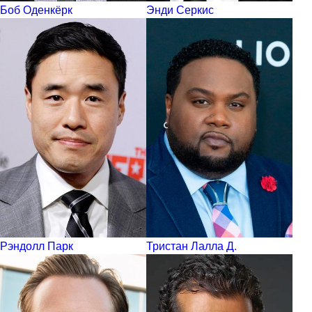
Боб Оденкёрк
Энди Серкис
Рэндолл Парк
Тристан Лалла Д.