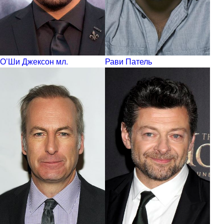
О’Ши Джексон мл.
Рави Патель