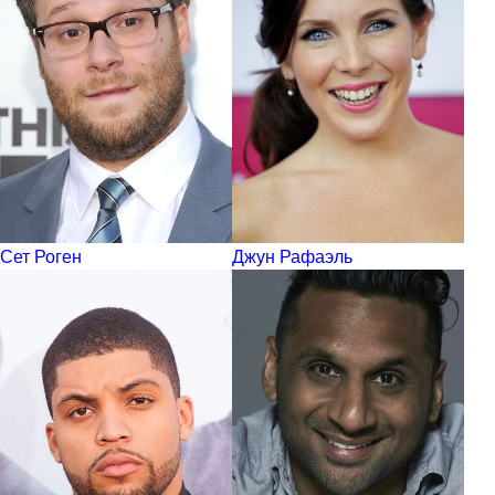
Сет Роген
Джун Рафаэль