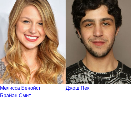
Мелисса Бенойст
Джош Пек
Брайан Смит