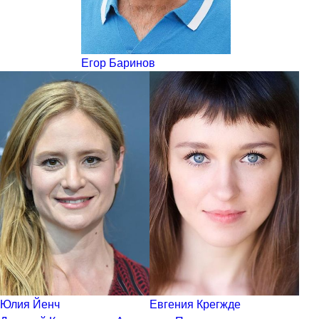
Егор Баринов
Юлия Йенч
Евгения Крегжде