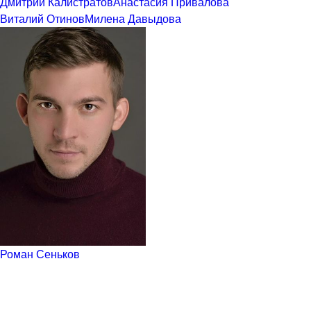
Дмитрий Калистратов
Анастасия Привалова
Виталий Отинов
Милена Давыдова
Роман Сеньков