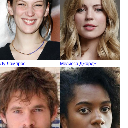
Лу Лампрос
Мелисса Джордж