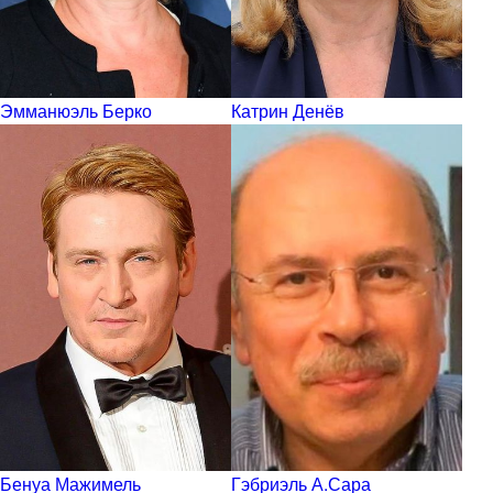
Эмманюэль Берко
Катрин Денёв
Бенуа Мажимель
Гэбриэль А.Сара