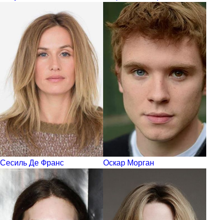
Сесиль Де Франс
Оскар Морган