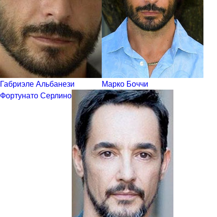
Габриэле Альбанези
Марко Боччи
Фортунато Серлино