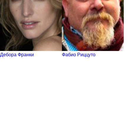
Дебора Франки
Фабио Риццуто