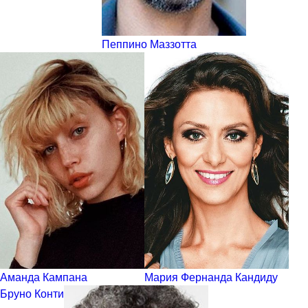
Пеппино Маззотта
Аманда Кампана
Мария Фернанда Кандиду
Бруно Конти