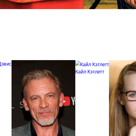
Дэвис
Кайл Кэтлетт