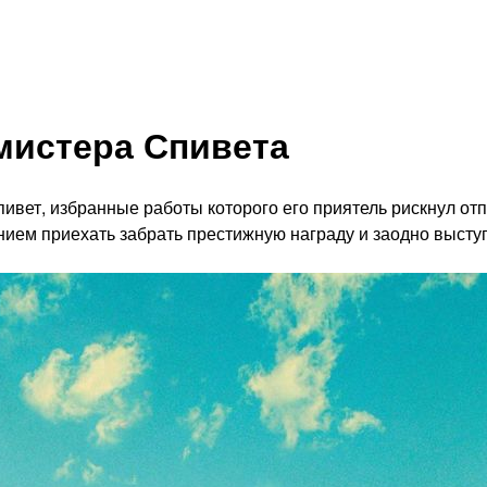
мистера Спивета
пивет, избранные работы которого его приятель рискнул от
ием приехать забрать престижную награду и заодно выступи