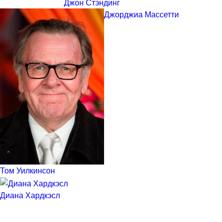
Джон Стэндинг
Джорджиа Массетти
Том Уилкинсон
Диана Хардкэсл