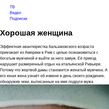
ТВ
Видео
Подписки
Хорошая женщина
Эффектная авантюристка бальзаковского возраста
приезжает из Америки в Рим с целью познакомиться с
богатым мужчиной и выйти за него замуж. Её приезд
нарушает размеренный отдых на итальянской Ривьере.
Потому что жертвой дамы становится женатый мужчина. А
его юная жена узнаёт об измене в день своего рождения,
обнаружив чеки, выписанные на имя подруги мужа