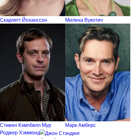
Скарлетт Йоханссон
Милена Вукотич
Стивен Кэмпбелл Мур
Марк Амберс
Роджер Хэммонд