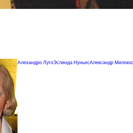
Алехандро Луго
Эслинда Нуньес
Александр Милоко