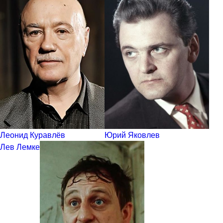
Леонид Куравлёв
Юрий Яковлев
Лев Лемке