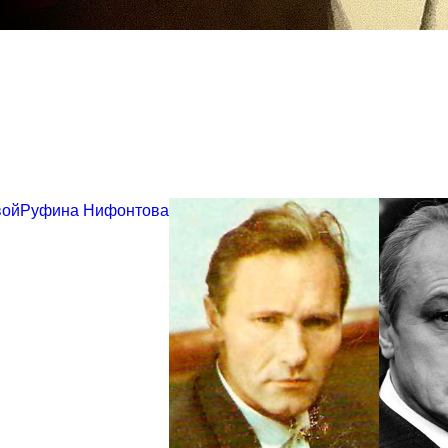
вой
Руфина Нифонтова