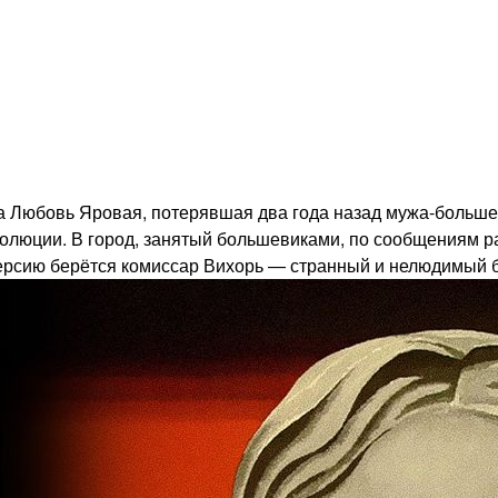
а Любовь Яровая, потерявшая два года назад мужа-большев
олюции. В город, занятый большевиками, по сообщениям ра
версию берётся комиссар Вихорь — странный и нелюдимый б