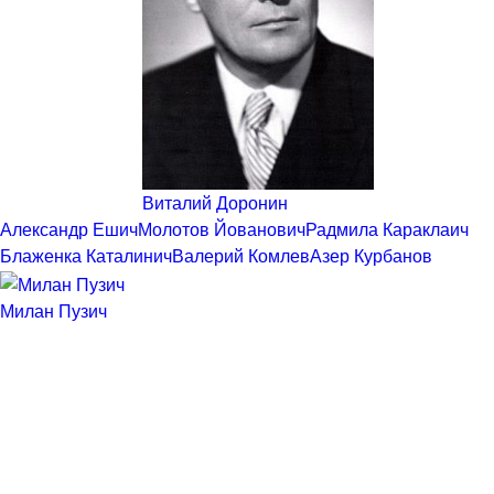
Виталий Доронин
Александр Ешич
Молотов Йованович
Радмила Караклаич
Блаженка Каталинич
Валерий Комлев
Азер Курбанов
Милан Пузич