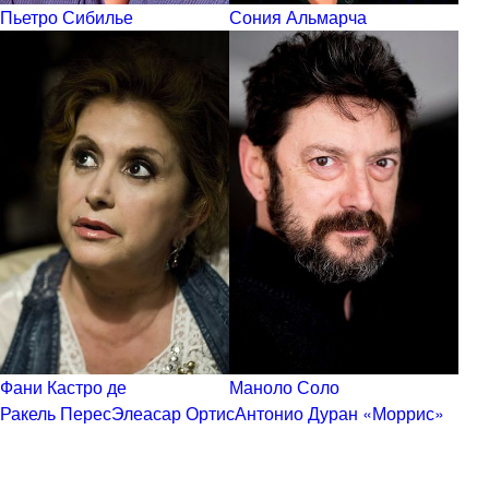
Пьетро Сибилье
Сония Альмарча
Фани Кастро де
Маноло Соло
Ракель Перес
Элеасар Ортис
Антонио Дуран «Моррис»