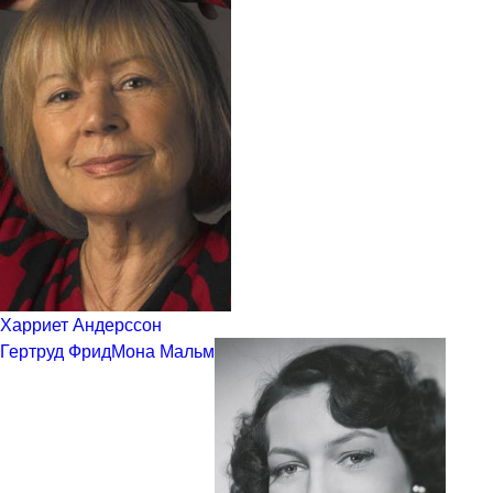
Харриет Андерссон
Гертруд Фрид
Мона Мальм