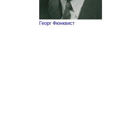
Георг Фюнквист