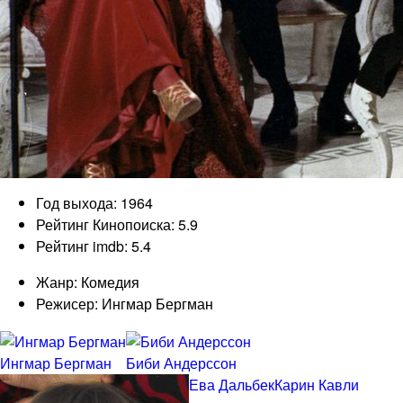
Год выхода: 1964
Рейтинг Кинопоиска: 5.9
Рейтинг imdb: 5.4
Жанр: Комедия
Режисер: Ингмар Бергман
Ингмар Бергман
Биби Андерссон
Ева Дальбек
Карин Кавли