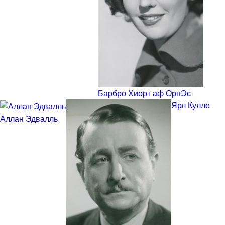
Барбро Хиорт аф ОрнЭс
Ярл Кулле
Аллан Эдвалль