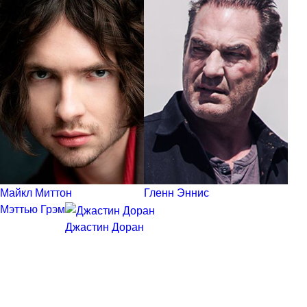
Майкл Миттон
Гленн Эннис
Мэттью Грэм
Джастин Доран