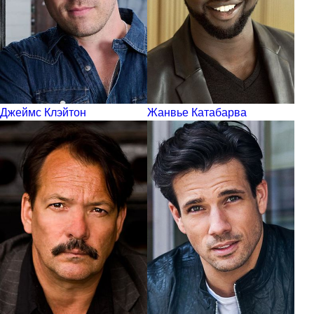
Джеймс Клэйтон
Жанвье Катабарва