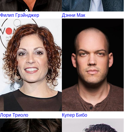
Филип Грэйнджер
Дэнни Мак
Лори Триоло
Купер Бибо