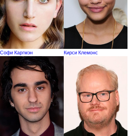
Софи Каргмэн
Кирси Клемонс