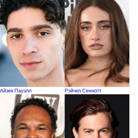
Айзек Пауэлл
Рэйчел Сеннотт