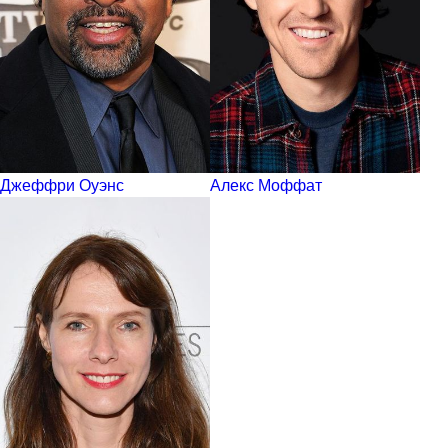
Джеффри Оуэнс
Алекс Моффат