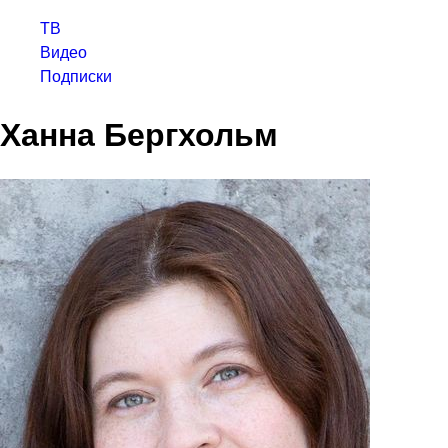
ТВ
Видео
Подписки
Ханна Бергхольм