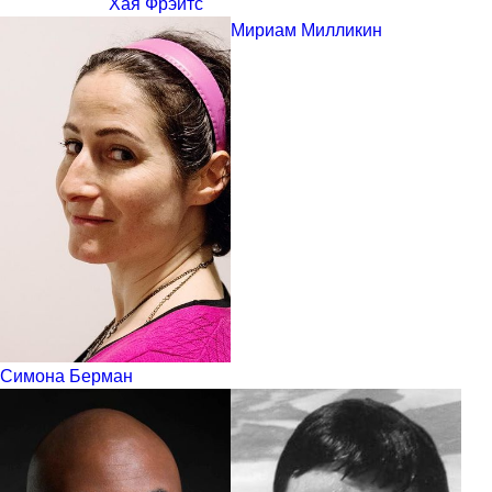
Хая Фрэйтс
Мириам Милликин
Симона Берман