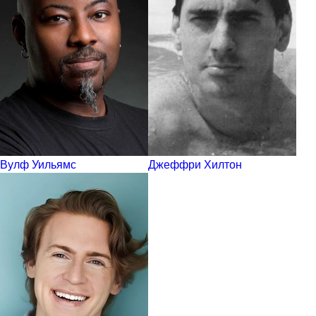
Вулф Уильямс
Джеффри Хилтон