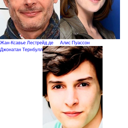
Жан-Ксавье Лестрейд де
Алис Пуассон
Джонатан Тернбулл