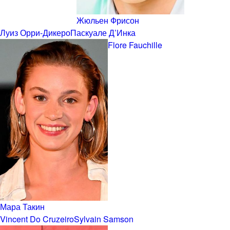
Жюльен Фрисон
Луиз Орри-Дикеро
Паскуале Д’Инка
Flore Fauchille
Мара Такин
Vincent Do Cruzeiro
Sylvain Samson